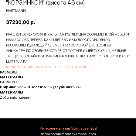
"КОРЗИНКОЙ" (высота 46 см)
HARTMANN
37230,00
р.
NATURSTUCKE- ЭТО УНИКАЛЬНАЯ КОЛЛЕКЦИЯ СОВРЕМЕННОЙ МЕБЕЛИ
ИЗ МАССИВА ДЕРЕВА. КАК И ДЕРЕВО, ИЗ КОТОРОГО ОНО БЫЛО
ИЗГОТОВЛЕНО, КАЖДЫЙ ЭЛЕМЕНТ МАССИВНОЙ ДРЕВЕСИНЫ
УНИКАЛЕН ПО СВОЕЙ ТЕКСТУРЕ, СТРУКТУРЕ И ЦВЕТУ. СУЧКИ, МЕЛКИЕ
ТРЕЩИНЫ, СПАЙКИ И ВМЯТИНЫ СВИДЕТЕЛЬСТВУЮТ О ПОДЛИННОСТИ
МАТЕРИАЛА.
КУПИТЬ NATURSTUCKE В ИНТЕРНЕТ МАГАЗИНЕ
РАЗМЕРЫ
МАТЕРИАЛЫ
РАЗМЕРЫ
Ширина:
62 см |
высота:
46 см |
глубина:
62 см
МАТЕРИАЛЫ
Дуб umato | металл
Интернет магазин Modnaya mebel
showroom@modnayamebel.com